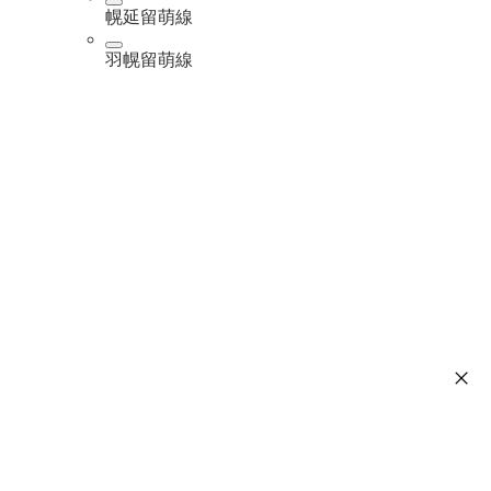
幌延留萌線
羽幌留萌線