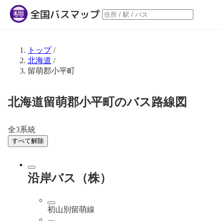
トップ
/
北海道
/
留萌郡小平町
北海道留萌郡小平町のバス路線図
全3系統
すべて解除
沿岸バス（株）
初山別留萌線