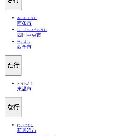
さいじょうし
西条市
しこくちゅうおうし
四国中央市
せいよし
西予市
た行
とうおんし
東温市
な行
にいはまし
新居浜市