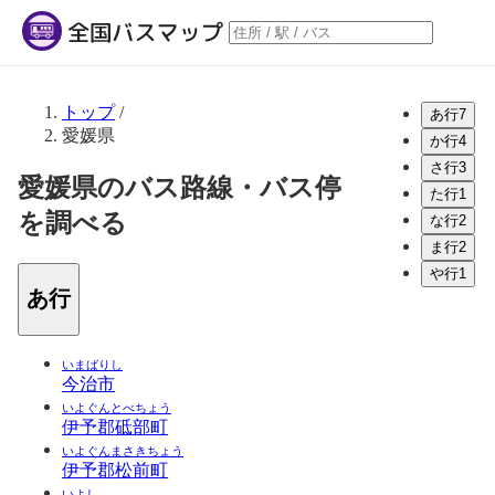
トップ
/
あ行
7
愛媛県
か行
4
さ行
3
愛媛県のバス路線・バス停
た行
1
を調べる
な行
2
ま行
2
や行
1
あ行
いまばりし
今治市
いよぐんとべちょう
伊予郡砥部町
いよぐんまさきちょう
伊予郡松前町
いよし