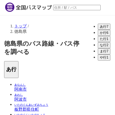
トップ
/
あ行
7
徳島県
か行
6
た行
1
徳島県のバス路線・バス停
な行
2
を調べる
ま行
7
や行
1
あ行
あなんし
阿南市
あわし
阿波市
いたのぐんあいずみちょう
板野郡藍住町
いたのぐんいたのちょう