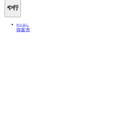
や行
やとみし
弥富市