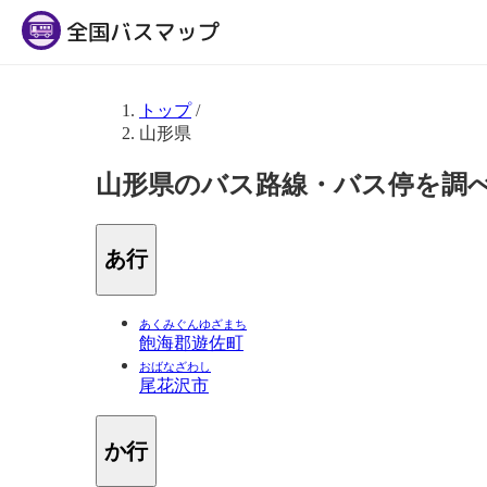
トップ
/
山形県
山形県のバス路線・バス停を調
あ行
あくみぐんゆざまち
飽海郡遊佐町
おばなざわし
尾花沢市
か行