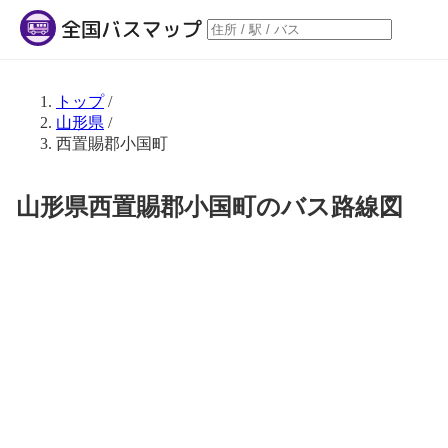
トップ
/
山形県
/
西置賜郡小国町
山形県西置賜郡小国町のバス路線図