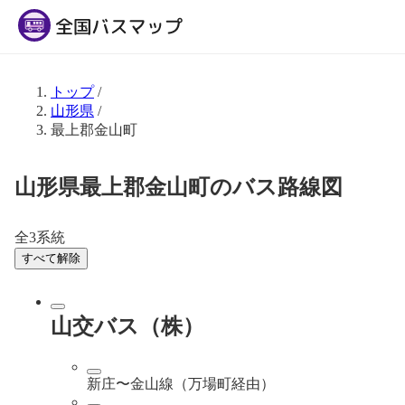
トップ
/
山形県
/
最上郡金山町
山形県最上郡金山町のバス路線図
全3系統
すべて解除
山交バス（株）
新庄〜金山線（万場町経由）