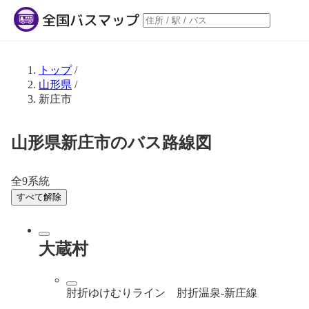
トップ
/
山形県
/
新庄市
山形県新庄市のバス路線図
全9系統
すべて解除
大蔵村
肘折ゆけむりライン 肘折温泉-新庄線