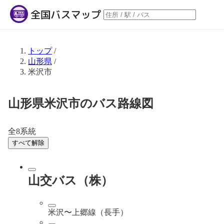
トップ
/
山形県
/
米沢市
山形県米沢市のバス路線図
全8系統
すべて解除
山交バス（株）
米沢〜上郷線（長手）