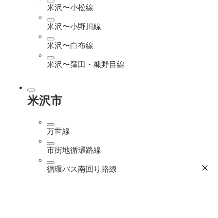
米沢〜小松線
米沢〜小野川線
米沢〜白布線
米沢〜窪田・糠野目線
米沢市
万世線
市街地循環路線
循環バス南回り路線