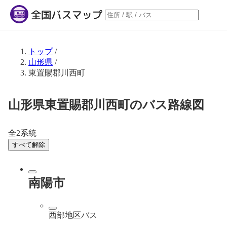
トップ
/
山形県
/
東置賜郡川西町
山形県東置賜郡川西町のバス路線図
全2系統
すべて解除
南陽市
西部地区バス