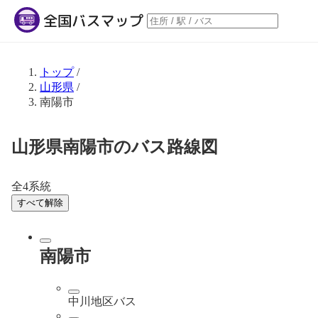
トップ
/
山形県
/
南陽市
山形県南陽市のバス路線図
全4系統
すべて解除
南陽市
中川地区バス