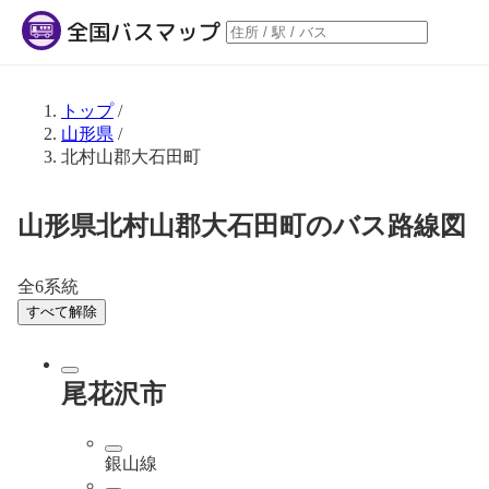
トップ
/
山形県
/
北村山郡大石田町
山形県北村山郡大石田町のバス路線図
全6系統
すべて解除
尾花沢市
銀山線