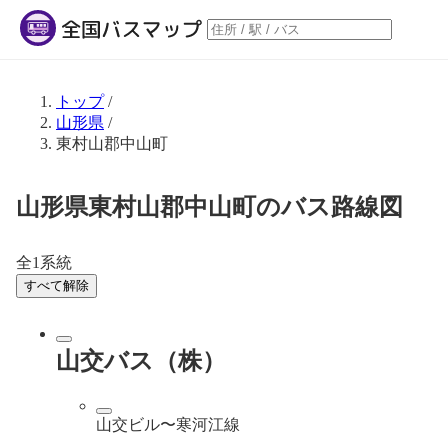
トップ
/
山形県
/
東村山郡中山町
山形県東村山郡中山町のバス路線図
全1系統
すべて解除
山交バス（株）
山交ビル〜寒河江線