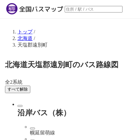
トップ
/
北海道
/
天塩郡遠別町
北海道天塩郡遠別町のバス路線図
全2系統
すべて解除
沿岸バス（株）
幌延留萌線