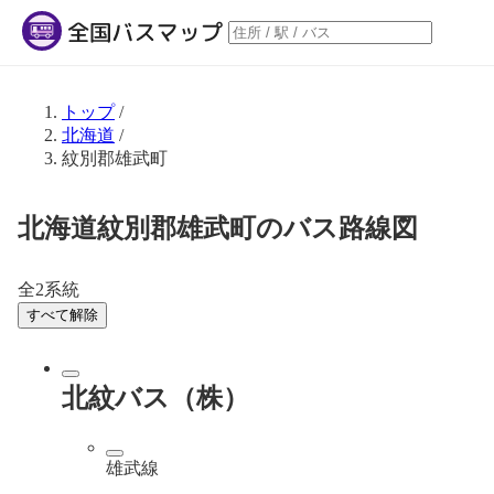
トップ
/
北海道
/
紋別郡雄武町
北海道紋別郡雄武町のバス路線図
全2系統
すべて解除
北紋バス（株）
雄武線