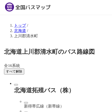
トップ
/
北海道
/
上川郡清水町
北海道上川郡清水町のバス路線図
全16系統
すべて解除
北海道拓殖バス（株）
新得帯広線（新帯線）