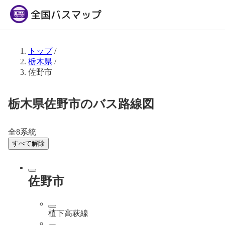
トップ
/
栃木県
/
佐野市
栃木県佐野市のバス路線図
全8系統
すべて解除
佐野市
植下高萩線