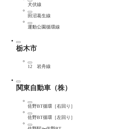
犬伏線
田沼葛生線
運動公園循環線
栃木市
12 岩舟線
関東自動車（株）
佐野BT循環［右回り］
佐野BT循環［左回り］
佐野駅〜佐野BT