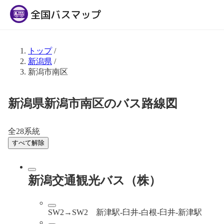
トップ
/
新潟県
/
新潟市南区
新潟県新潟市南区のバス路線図
全28系統
すべて解除
新潟交通観光バス（株）
SW2→SW2 新津駅-臼井-白根-臼井-新津駅