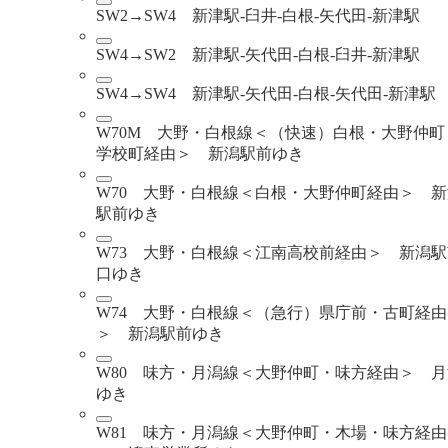
SW2→SW4 新津駅-臼井-白根-矢代田-新津駅
SW4→SW2 新津駅-矢代田-白根-臼井-新津駅
SW4→SW4 新津駅-矢代田-白根-矢代田-新津駅
W70M 大野・白根線＜（快速）白根・大野仲町
学校町経由＞ 新潟駅前ゆき
W70 大野・白根線＜白根・大野仲町経由＞ 新
駅前ゆき
W73 大野・白根線＜江南高校前経由＞ 新潟駅
口ゆき
W74 大野・白根線＜（急行）県庁前・古町経由
＞ 新潟駅前ゆき
W80 味方・月潟線＜大野仲町・味方経由＞ 月
ゆき
W81 味方・月潟線＜大野仲町・木場・味方経由