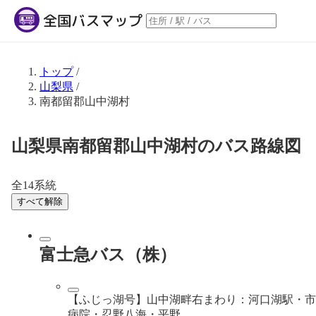
トップ
/
山梨県
/
南都留郡山中湖村
山梨県南都留郡山中湖村のバス路線図
全14系統
すべて解除
富士急バス（株）
【ふじっ湖号】山中湖畔右まわり：河口湖駅・市
病院・忍野八海・平野