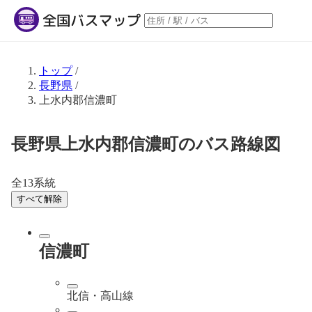
トップ
/
長野県
/
上水内郡信濃町
長野県上水内郡信濃町のバス路線図
全13系統
すべて解除
信濃町
北信・高山線