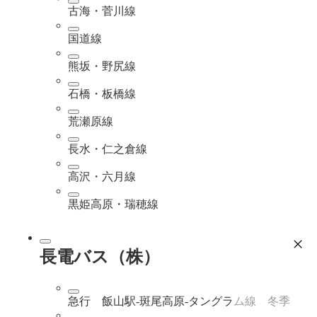
古海・菅川線
国道線
熊坂・野尻線
石橋・板橋線
荒瀬原線
長水・仁之倉線
高沢・六月線
黒姫高原・瑞穂線
長電バス（株）
急行 飯山駅-斑尾高原-タングラム線 冬季