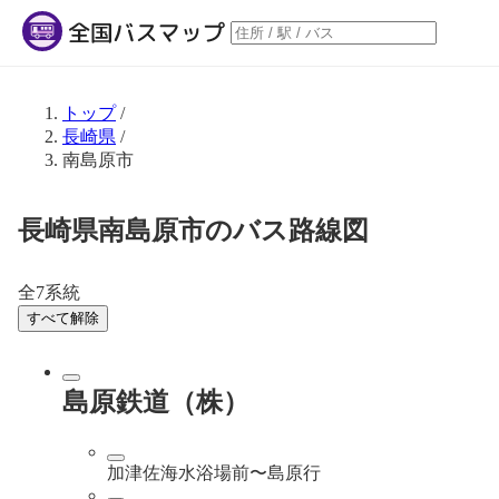
トップ
/
長崎県
/
南島原市
長崎県南島原市のバス路線図
全7系統
すべて解除
島原鉄道（株）
加津佐海水浴場前〜島原行