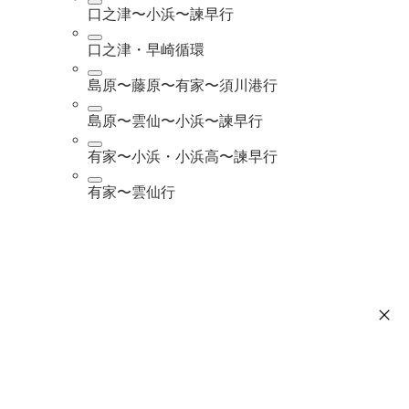
口之津〜小浜〜諫早行
口之津・早崎循環
島原〜藤原〜有家〜須川港行
島原〜雲仙〜小浜〜諫早行
有家〜小浜・小浜高〜諫早行
有家〜雲仙行