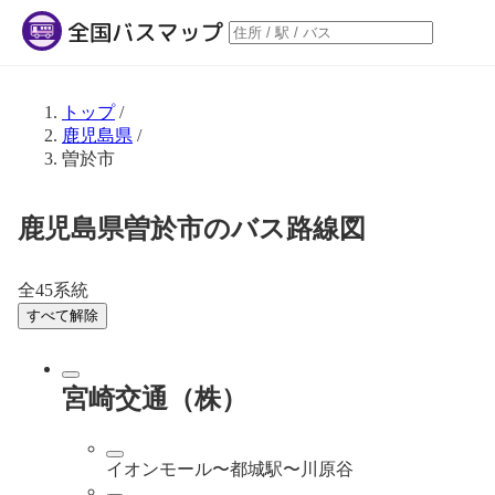
トップ
/
鹿児島県
/
曽於市
鹿児島県曽於市のバス路線図
全45系統
すべて解除
宮崎交通（株）
イオンモール〜都城駅〜川原谷