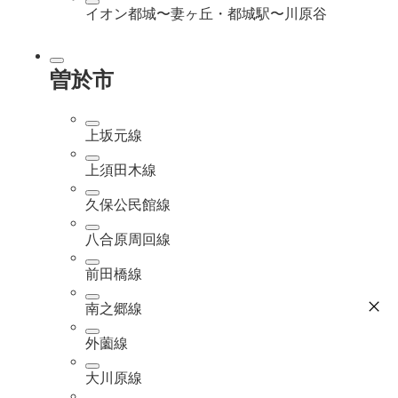
イオン都城〜妻ヶ丘・都城駅〜川原谷
曽於市
上坂元線
上須田木線
久保公民館線
八合原周回線
前田橋線
南之郷線
外薗線
大川原線