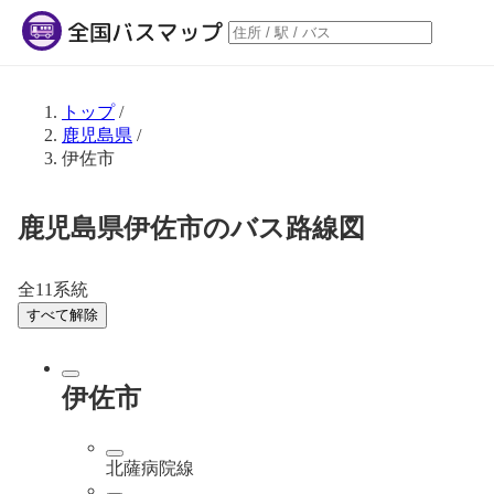
トップ
/
鹿児島県
/
伊佐市
鹿児島県伊佐市のバス路線図
全11系統
すべて解除
伊佐市
北薩病院線