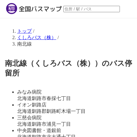
トップ
/
くしろバス（株）
/
南北線
南北線（くしろバス（株））のバス停
留所
みなみ病院
北海道釧路市春採七丁目
イオン釧路店
北海道釧路郡釧路町木場一丁目
三慈会病院
北海道釧路市浦見一丁目
中央図書館・道銀前
北海道釧路市北大通十丁目