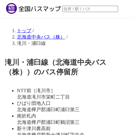
トップ
/
北海道中央バス（株）
/
滝川・浦臼線
滝川・浦臼線（北海道中央バス
（株））のバス停留所
NTT前［滝川市］
北海道滝川市栄町二丁目
ひばり団地入口
北海道樺戸郡浦臼町浦臼第三
南於札内
北海道樺戸郡浦臼町鶴沼第三
新十津川農高前
北海道樺戸郡新十津川町字中央