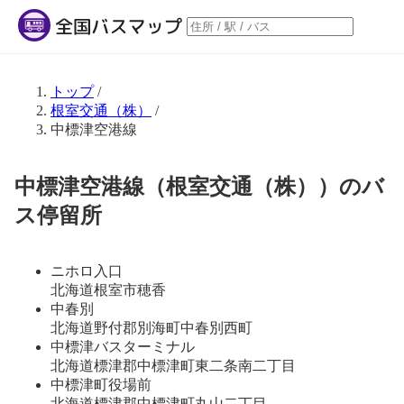
トップ
/
根室交通（株）
/
中標津空港線
中標津空港線（根室交通（株））のバ
ス停留所
ニホロ入口
北海道根室市穂香
中春別
北海道野付郡別海町中春別西町
中標津バスターミナル
北海道標津郡中標津町東二条南二丁目
中標津町役場前
北海道標津郡中標津町丸山二丁目