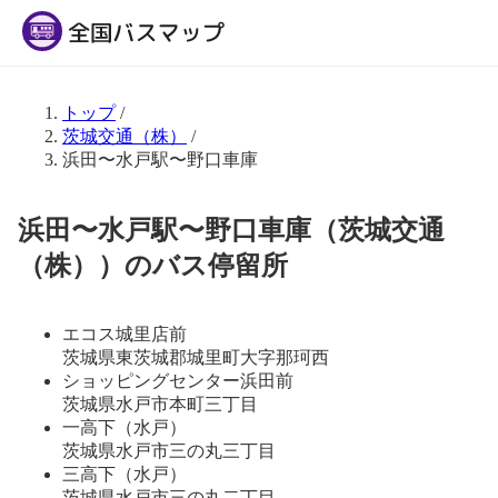
トップ
/
茨城交通（株）
/
浜田〜水戸駅〜野口車庫
浜田〜水戸駅〜野口車庫（茨城交通
（株））のバス停留所
エコス城里店前
茨城県東茨城郡城里町大字那珂西
ショッピングセンター浜田前
茨城県水戸市本町三丁目
一高下（水戸）
茨城県水戸市三の丸三丁目
三高下（水戸）
茨城県水戸市三の丸二丁目