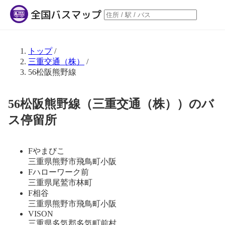
トップ
/
三重交通（株）
/
56松阪熊野線
56松阪熊野線（三重交通（株））のバ
ス停留所
Fやまびこ
三重県熊野市飛鳥町小阪
Fハローワーク前
三重県尾鷲市林町
F相谷
三重県熊野市飛鳥町小阪
VISON
三重県多気郡多気町前村