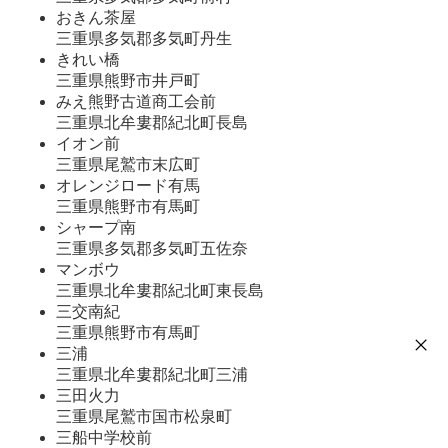
おきん茶屋
三重県多気郡多気町丹生
きれい橋
三重県熊野市井戸町
みえ熊野古道商工会前
三重県北牟婁郡紀北町長島
イオン前
三重県尾鷲市末広町
オレンジロード有馬
三重県熊野市有馬町
シャープ南
三重県多気郡多気町五佐奈
マンボウ
三重県北牟婁郡紀北町東長島
三交南紀
三重県熊野市有馬町
三浦
三重県北牟婁郡紀北町三浦
三田火力
三重県尾鷲市国市松泉町
三船中学校前