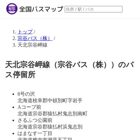
トップ
/
宗谷バス（株）
/
天北宗谷岬線
天北宗谷岬線（宗谷バス（株））のバ
ス停留所
8号の沢
北海道枝幸郡中頓別町字岩手
Aコープ前
北海道宗谷郡猿払村鬼志別南町
さるふつ公園前
北海道宗谷郡猿払村浜鬼志別
はまなす一丁目
北海道稚内市潮見五丁目