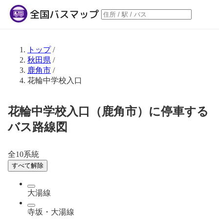
トップ
/
秋田県
/
鹿角市
/
花輪中学校入口
花輪中学校入口（鹿角市）に停車する
バス路線図
全10系統
すべて解除
大湯線
寺坂・大湯線