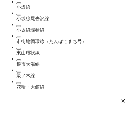
小坂線
小坂線尾去沢線
小坂線環状線
市街地循環線（たんぽこまち号）
東山環状線
根市大湯線
級ノ木線
花輪・大館線