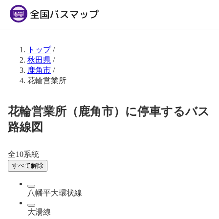
トップ
/
秋田県
/
鹿角市
/
花輪営業所
花輪営業所（鹿角市）に停車するバス
路線図
全10系統
すべて解除
八幡平大環状線
大湯線