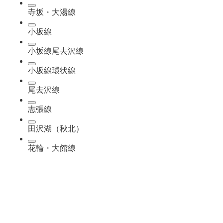
寺坂・大湯線
小坂線
小坂線尾去沢線
小坂線環状線
尾去沢線
志張線
田沢湖（秋北）
花輪・大館線