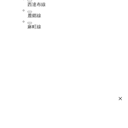
西達布線
麓郷線
麻町線