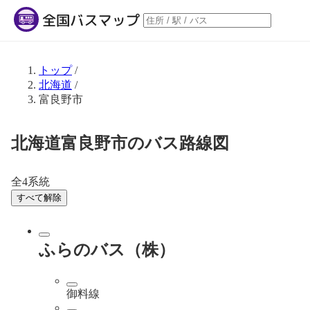
トップ
/
北海道
/
富良野市
北海道富良野市のバス路線図
全4系統
すべて解除
ふらのバス（株）
御料線