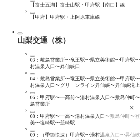
【富士五湖】富士山駅・甲府駅【南口】線
【甲府】甲府駅・上阿原車庫線
山梨交通（株）
03：敷島営業所〜竜王駅〜県立美術館〜甲府駅
村温泉入口〜昇仙峡口
04：敷島営業所〜竜王駅〜県立美術館〜甲府駅
村温泉入口〜グリーンライン昇仙峡〜昇仙峡滝上
06：甲府駅〜一高前〜湯村温泉入口〜敷島仲町
島営業所
08：甲府駅〜一高〜湯村温泉入口〜敷島仲町〜登
美〜塩崎駅〜韮崎駅
09：（季節快速）甲府駅〜湯村温泉入口〜昇仙峡