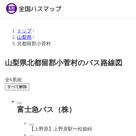
トップ
/
山梨県
/
北都留郡小菅村
山梨県北都留郡小菅村のバス路線図
全6系統
すべて解除
富士急バス（株）
【上野原】上野原駅〜松姫峠