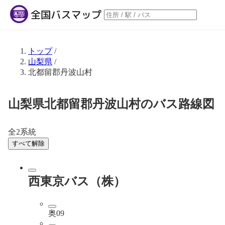
トップ
/
山梨県
/
北都留郡丹波山村
山梨県北都留郡丹波山村のバス路線図
全2系統
すべて解除
西東京バス（株）
奥09