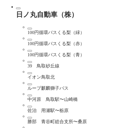
日ノ丸自動車（株）
100円循環バスくる梨（緑）
100円循環バスくる梨（赤）
100円循環バスくる梨（青）
39 鳥取砂丘線
イオン鳥取北
ループ麒麟獅子バス
中河原 鳥取駅〜山崎橋
佐治 用瀬駅〜栃原
勝部 青谷町総合支所〜桑原