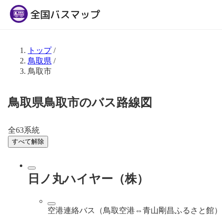
トップ
/
鳥取県
/
鳥取市
鳥取県鳥取市のバス路線図
全63系統
すべて解除
日ノ丸ハイヤー（株）
空港連絡バス（鳥取空港⇔青山剛昌ふるさと館）