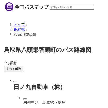
トップ
/
鳥取県
/
八頭郡智頭町
鳥取県八頭郡智頭町のバス路線図
全5系統
すべて解除
日ノ丸自動車（株）
用瀬智頭 鳥取駅〜栃原