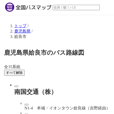
トップ
/
鹿児島県
/
姶良市
鹿児島県姶良市のバス路線図
全35系統
すべて解除
南国交通（株）
N1-4 本城・イオンタウン姶良線（吉野経由）