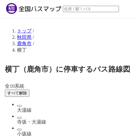
トップ
/
秋田県
/
鹿角市
/
横丁
横丁（鹿角市）に停車するバス路線図
全10系統
すべて解除
大湯線
寺坂・大湯線
小坂線