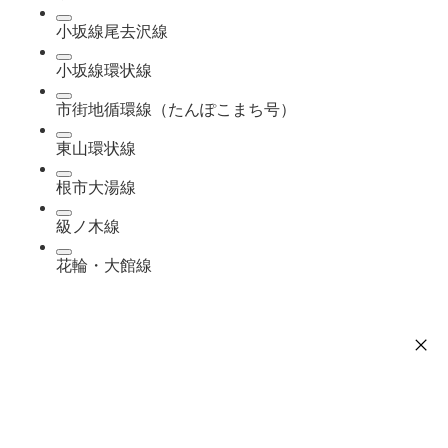
小坂線尾去沢線
小坂線環状線
市街地循環線（たんぽこまち号）
東山環状線
根市大湯線
級ノ木線
花輪・大館線