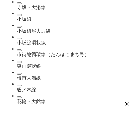
寺坂・大湯線
小坂線
小坂線尾去沢線
小坂線環状線
市街地循環線（たんぽこまち号）
東山環状線
根市大湯線
級ノ木線
花輪・大館線