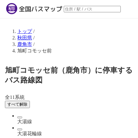
トップ
/
秋田県
/
鹿角市
/
旭町コモッセ前
旭町コモッセ前（鹿角市）に停車する
バス路線図
全11系統
すべて解除
大湯線
大湯花輪線