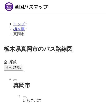
トップ
/
栃木県
/
真岡市
栃木県真岡市のバス路線図
全6系統
すべて解除
真岡市
いちごバス