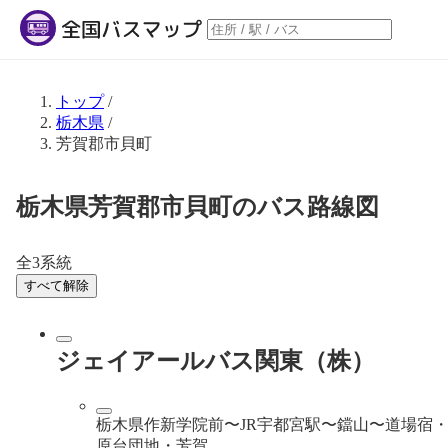
トップ
/
栃木県
/
芳賀郡市貝町
栃木県芳賀郡市貝町のバス路線図
全3系統
すべて解除
ジェイアールバス関東（株）
栃木県作新学院前〜JR宇都宮駅〜鐺山〜道場宿
原台団地・芳賀