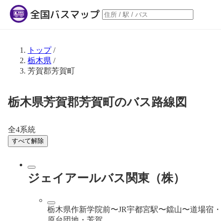
トップ
/
栃木県
/
芳賀郡芳賀町
栃木県芳賀郡芳賀町のバス路線図
全4系統
すべて解除
ジェイアールバス関東（株）
栃木県作新学院前〜JR宇都宮駅〜鐺山〜道場宿
原台団地・芳賀