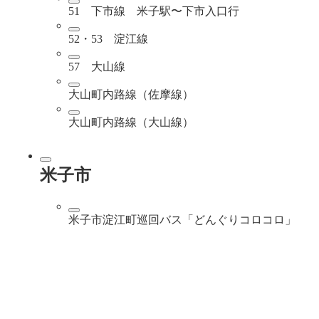
51 下市線 米子駅〜下市入口行
52・53 淀江線
57 大山線
大山町内路線（佐摩線）
大山町内路線（大山線）
米子市
米子市淀江町巡回バス「どんぐりコロコロ」