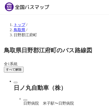
トップ
/
鳥取県
/
日野郡江府町
鳥取県日野郡江府町のバス路線図
全1系統
すべて解除
日ノ丸自動車（株）
日野病院 米子駅〜日野病院