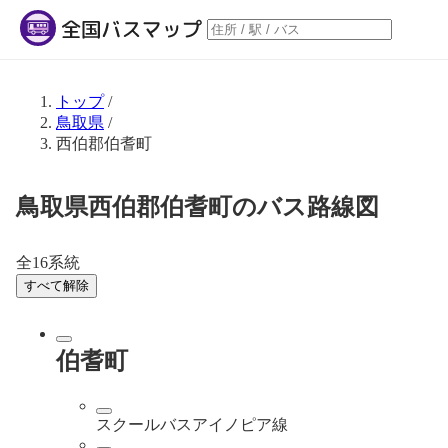
トップ
/
鳥取県
/
西伯郡伯耆町
鳥取県西伯郡伯耆町のバス路線図
全16系統
すべて解除
伯耆町
スクールバスアイノピア線