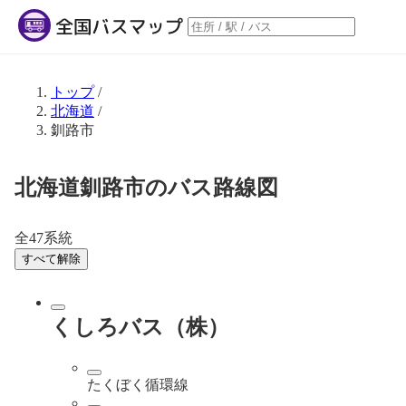
トップ
/
北海道
/
釧路市
北海道釧路市のバス路線図
全47系統
すべて解除
くしろバス（株）
たくぼく循環線